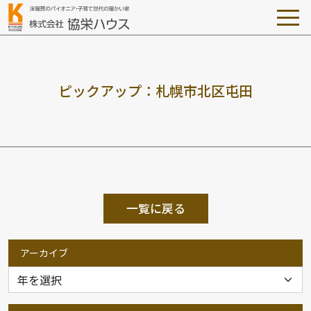
ピ
ッ
ク
ア
ッ
プ
：
札
幌
市
北
区
屯
田
一覧に戻る
アーカイブ