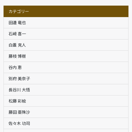
カテゴリー
田邊 竜也
石﨑 喜一
白蓋 克人
藤枝 博樹
谷内 恵
別府 美奈子
長谷川 大悟
松藤 彩絵
藤田 亜殊沙
佐々木 功司