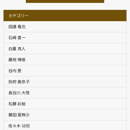
カテゴリー
田邊 竜也
石﨑 喜一
白蓋 克人
藤枝 博樹
谷内 恵
別府 美奈子
長谷川 大悟
松藤 彩絵
藤田 亜殊沙
佐々木 功司