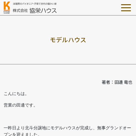
モ
デ
ル
ハ
ウ
ス
著者：田邊 竜也
こんにちは。
営業の田邊です。
一昨日より北斗分譲地にモデルハウスが完成し、無事グランドオー
プンを迎えました。