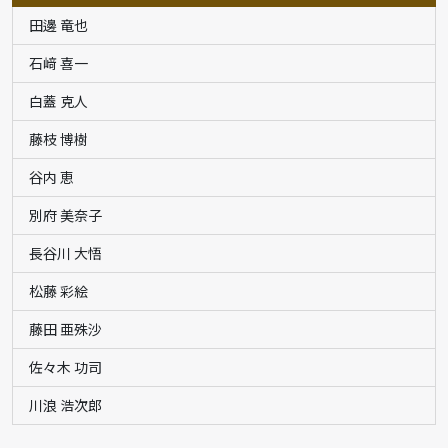
田邊 竜也
石﨑 喜一
白蓋 克人
藤枝 博樹
谷内 恵
別府 美奈子
長谷川 大悟
松藤 彩絵
藤田 亜殊沙
佐々木 功司
川浪 浩次郎