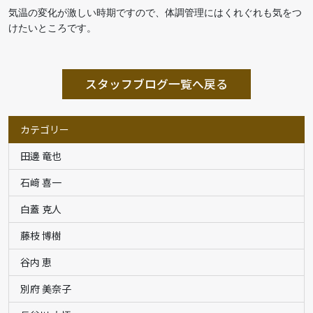
気温の変化が激しい時期ですので、体調管理にはくれぐれも気をつ
けたいところです。
スタッフブログ一覧へ戻る
カテゴリー
田邊 竜也
石﨑 喜一
白蓋 克人
藤枝 博樹
谷内 恵
別府 美奈子