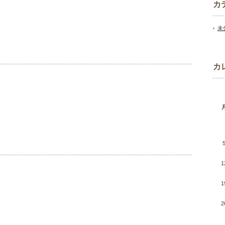
カ
未
カ
1
1
2