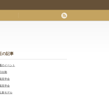
近の記事
週のイベント
日出勤
成見学会
成見学会
丘新モデル