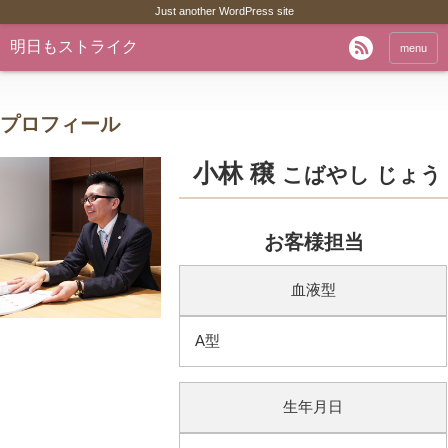
Just another WordPress site
明日もストライク
menu
プロフィール
小林 穣
こばやし じょう
お客様担当
血液型
A型
生年月日