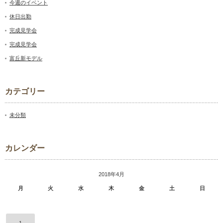
今週のイベント
休日出勤
完成見学会
完成見学会
富丘新モデル
カテゴリー
未分類
カレンダー
2018年4月
月
火
水
木
金
土
日