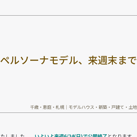
ペ
ル
ソ
ー
ナ
モ
デ
ル
、
来
週
末
ま
で
千歳・恵庭・札幌｜モデルハウス・新築・戸建て・土地
いたしました。、
いよいよ来週6/24(日)で公開終了
となります。