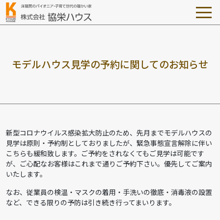
モ
デ
ル
ハ
ウ
ス
見
学
の
予
約
に
関
し
て
の
お
知
ら
せ
新型コロナウイルス感染拡大防止のため、先月までモデルハウスの
見学は原則・予約制としておりましたが、緊急事態宣言解除に伴い
こちらも緩和致します。ご予約をされなくてもご見学は可能です
が、ご心配なお客様はこれまで通りご予約下さい。優先してご案内
いたします。
なお、従業員の検温・マスクの着用・手洗いの徹底・消毒液の設置
など、できる限りの予防は引き続き行ってまいります。