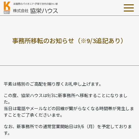
事
務
所
移
転
の
お
知
ら
せ
（
※
9
/
3
追
記
あ
り
）
平素は格別のご高配を賜り厚くお礼申し上げます。
この度、協栄ハウスは9/3に新事務所へ移転することになりまし
た。
当日は電話やメールなどの回線が繋がらなくなる時間帯が発生しま
すことをご了承くださいませ。
なお、新事務所での通常営業開始日は9/6（月）を予定しておりま
す。