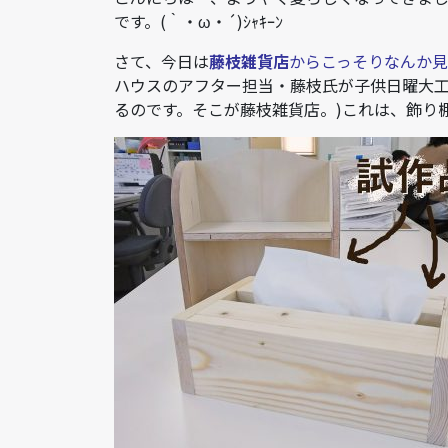
です。(｀・ω・´)ｼｬｷｰﾝ
さて、今日は
藤枝雑貨店
からこっそりなんか
ハウスのアフター担当・藤枝氏が子供日曜大
るのです。そこが藤枝雑貨店。)これは、飾り棚