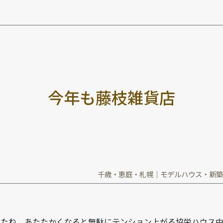
今
年
も
藤
枝
雑
貨
店
千歳・恵庭・札幌｜モデルハウス・新築
たね。あたたかくなると無駄にテンション上がる協栄ハウス中