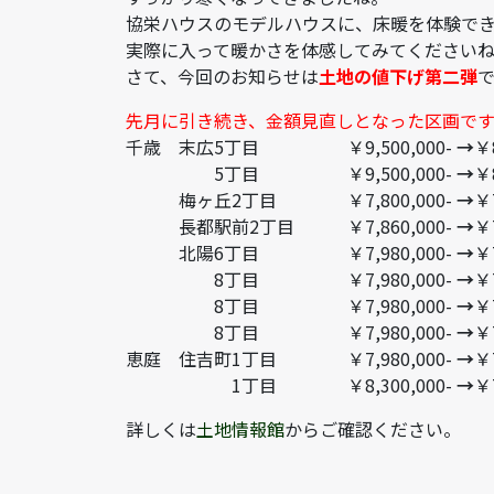
協栄ハウスのモデルハウスに、床暖を体験で
実際に入って暖かさを体感してみてください
さて、今回のお知らせは
土地の値下げ第二弾
先月に引き続き、金額見直しとなった区画で
千歳 末広5丁目 ￥9,500,000-
→
￥8
5丁目 ￥9,500,000-
→
￥8
梅ヶ丘2丁目 ￥7,800,000-
→
￥7
長都駅前2丁目 ￥7,860,000-
→
￥7
北陽6丁目 ￥7,980,000-
→
￥7
8丁目 ￥7,980,000-
→
￥7
8丁目 ￥7,980,000-
→
￥7
8丁目 ￥7,980,000-
→
￥7
恵庭 住吉町1丁目 ￥7,980,000-
→
￥7
1丁目 ￥8,300,000-
→
￥7
詳しくは
土地情報館
からご確認ください。