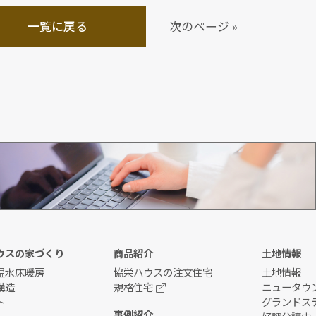
一覧に戻る
次のページ »
資料請求
ウスの家づくり
商品紹介
土地情報
温水床暖房
協栄ハウスの注文住宅
土地情報
構造
規格住宅
ニュータウ
ト
グランドス
事例紹介