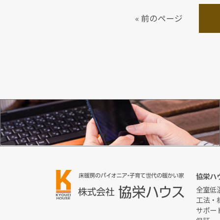
« 前のページ
お問い合わせ
協栄ハ
全室低
工法・
サポー