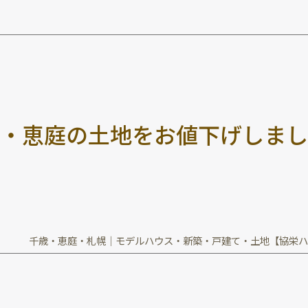
・
恵
庭
の
土
地
を
お
値
下
げ
し
ま
し
千歳・恵庭・札幌｜モデルハウス・新築・戸建て・土地【協栄ハ