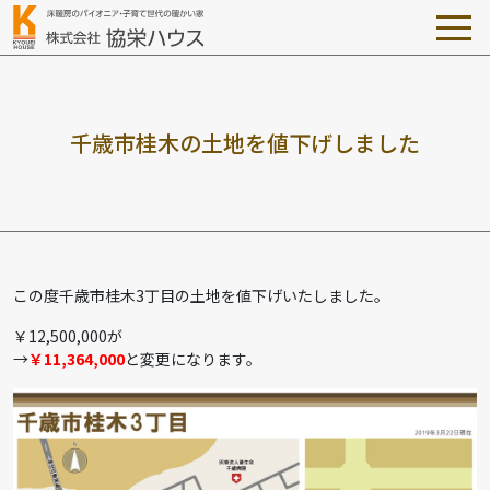
千
歳
市
桂
木
の
土
地
を
値
下
げ
し
ま
し
た
この度千歳市桂木3丁目の土地を値下げいたしました。
￥12,500,000が
→
￥11,364,000
と変更になります。