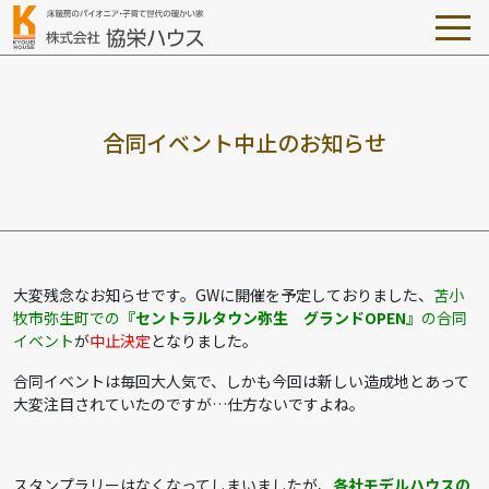
合
同
イ
ベ
ン
ト
中
止
の
お
知
ら
せ
大変残念なお知らせです。GWに開催を予定しておりました、
苫小
牧市弥生町での
『セントラルタウン弥生 グランドOPEN』
の合同
イベント
が
中止決定
となりました。
合同イベントは毎回大人気で、しかも今回は新しい造成地とあって
大変注目されていたのですが…仕方ないですよね。
スタンプラリーはなくなってしまいましたが、
各社モデルハウスの