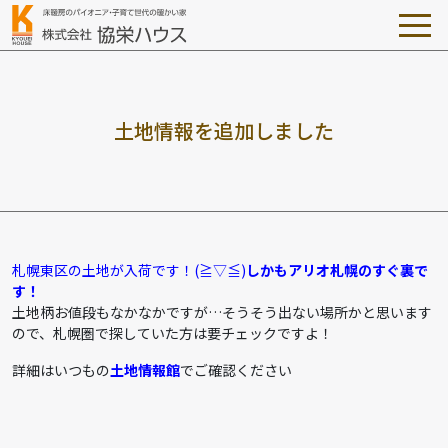
土
地
情
報
を
追
加
し
ま
し
た
札幌東区の土地が入荷です！(≧▽≦)
しかもアリオ札幌のすぐ裏で
す！
土地柄お値段もなかなかですが…そうそう出ない場所かと思います
ので、札幌圏で探していた方は要チェックですよ！
詳細はいつもの
土地情報館
でご確認ください