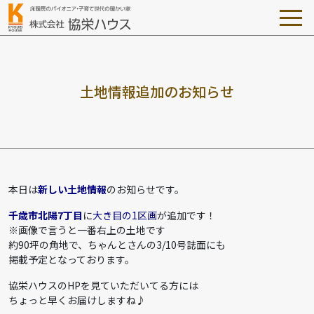
土
地
情
報
追
加
の
お
知
ら
せ
本日は
新しい土地情報
のお知らせです。
千歳市北陽7丁目
に
大き目の1区画
が追加です！
※画像で言うと一番右上の土地です
約90坪の角地で、ちゃんとさんの3/10号誌面にも
掲載予定となっております。
協栄ハウスのHPを見ていただいてる方には
ちょっと早くお届けしますね♪