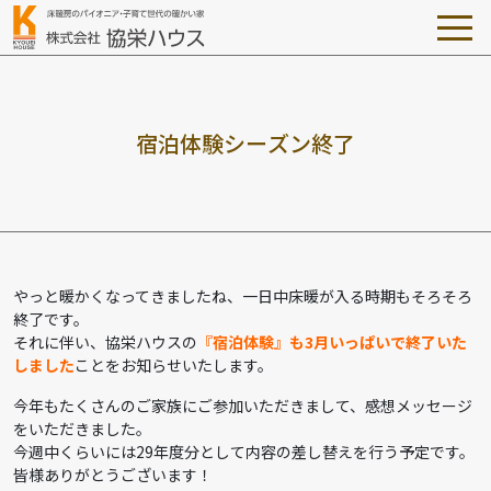
宿
泊
体
験
シ
ー
ズ
ン
終
了
やっと暖かくなってきましたね、一日中床暖が入る時期もそろそろ
終了です。
それに伴い、協栄ハウスの
『宿泊体験』も3月いっぱいで終了いた
しました
ことをお知らせいたします。
今年もたくさんのご家族にご参加いただきまして、感想メッセージ
をいただきました。
今週中くらいには29年度分として内容の差し替えを行う予定です。
皆様ありがとうございます！