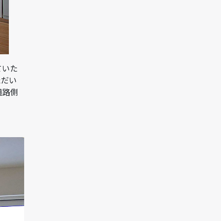
ていた
ただい
道路側