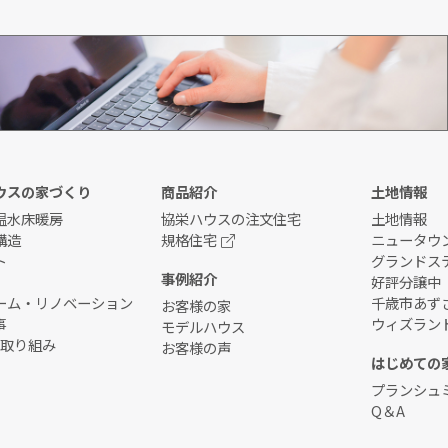
資料請求
ウスの家づくり
商品紹介
土地情報
温水床暖房
協栄ハウスの注文住宅
土地情報
構造
規格住宅
ニュータウ
ト
グランドス
事例紹介
好評分譲中
ーム・リノベーション
千歳市あずさ
お客様の家
事
ウィズラン
モデルハウス
の取り組み
お客様の声
はじめての
プランシュ
Q＆A