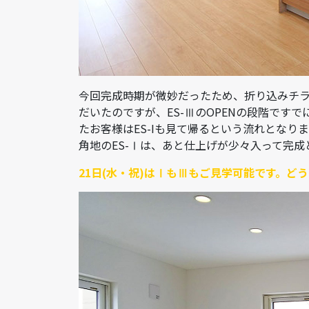
今回完成時期が微妙だったため、折り込みチラ
だいたのですが、ES-ⅢのOPENの段階ですで
たお客様はES-Iも見て帰るという流れとなり
角地のES-Ⅰは、あと仕上げが少々入って完成
21日(水・祝)はⅠもⅢもご見学可能です。どう