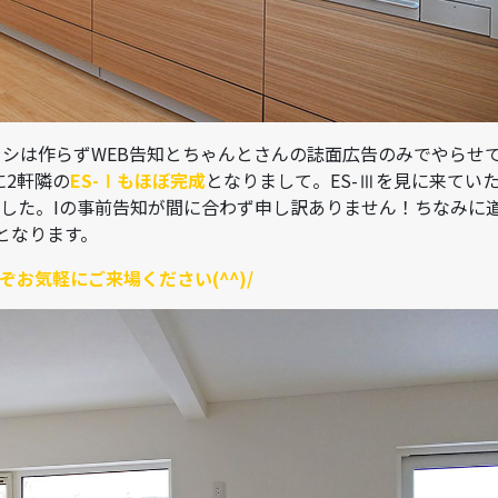
シは作らずWEB告知とちゃんとさんの誌面広告のみでやらせ
に2軒隣の
ES-Ⅰもほぼ完成
となりまして。ES-Ⅲを見に来てい
ました。Iの事前告知が間に合わず申し訳ありません！ちなみに
となります。
ぞお気軽にご来場ください(^^)/