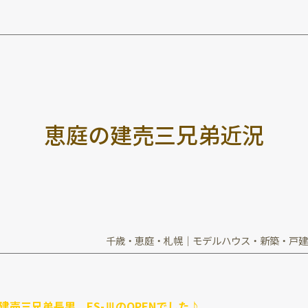
恵
庭
の
建
売
三
兄
弟
近
況
千歳・恵庭・札幌｜モデルハウス・新築・戸建
は建売三兄弟長男、ES-ⅢのOPENでした♪