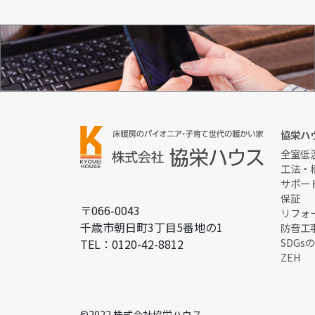
お問い合わせ
協栄ハ
全室低
工法・
サポー
保証
〒066-0043
リフォ
千歳市朝日町3丁目5番地の1
防音工
SDGs
TEL：0120-42-8812
ZEH
©2022 株式会社協栄ハウス