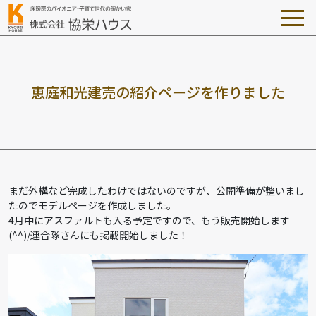
恵
庭
和
光
建
売
の
紹
介
ペ
ー
ジ
を
作
り
ま
し
た
まだ外構など完成したわけではないのですが、公開準備が整いまし
たのでモデルページを作成しました。
4月中にアスファルトも入る予定ですので、もう販売開始します
(^^)/連合隊さんにも掲載開始しました！