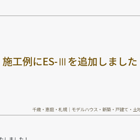
施
工
例
に
E
S
-
Ⅲ
を
追
加
し
ま
し
た
千歳・恵庭・札幌｜モデルハウス・新築・戸建て・土
たしました！