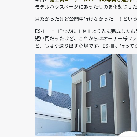
モデルハウスページにあったものを移動させただけ
見たかったけど公開中行けなかったー！とい
ES-Ⅲ。“Ⅲ”なのにⅠやⅡより先に完成し
短い間だったけど、これからはオーナー様フ
と、もはや送り出す心境です。ES-Ⅲ、行ってらっ