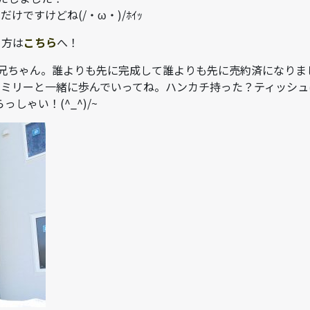
ですけどね(/・ω・)/ﾎｲｯ
う方は
こちら
へ！
たお兄ちゃん。誰よりも先に完成して誰よりも先に売約済になりま
ァミリーと一緒に歩んでいってね。ハンカチ持った？ティッシュ
しゃい！(^_^)/~