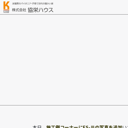
本日、
施工例コーナーにES-Ⅲの写真を追加
い