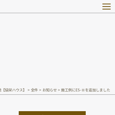
地【協栄ハウス】
>
全件
>
お知らせ
>
施工例にES-Ⅲを追加しました