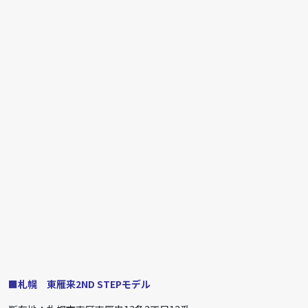
■札幌 東雁来2ND STEPモデル