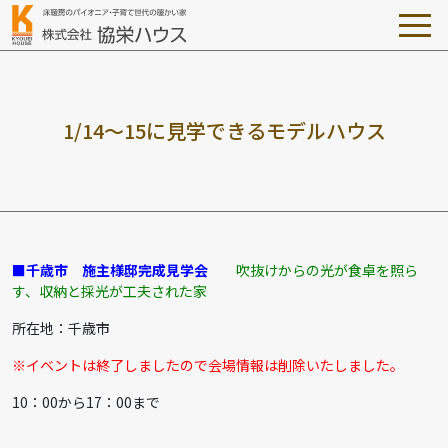
1
/
1
4
～
1
5
に
見
学
で
き
る
モ
デ
ル
ハ
ウ
ス
■千歳市 施主様邸完成見学会
吹抜けからの光が食卓を照ら
す、収納と採光が工夫された家
所在地：千歳市
※イベントは終了しましたので会場情報は削除いたしました。
10：00から17：00まで