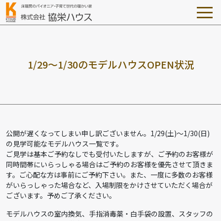
1
/
2
9
～
1
/
3
0
の
モ
デ
ル
ハ
ウ
ス
O
P
E
N
状
況
公開が遅くなってしまい申し訳ございません。1/29(土)～1/30(日)
の見学可能なモデルハウス一覧です。
ご見学は基本ご予約なしでも受付いたしますが、ご予約のお客様が
同時間帯にいらっしゃる場合はご予約のお客様を優先させて頂きま
す。ご心配な方は事前にご予約下さい。また、一度に多数のお客様
がいらっしゃった場合など、入場制限をかけさせていただく場合が
ございます。予めご了承ください。
モデルハウスの室内換気、手指消毒薬・白手袋の設置、スタッフの