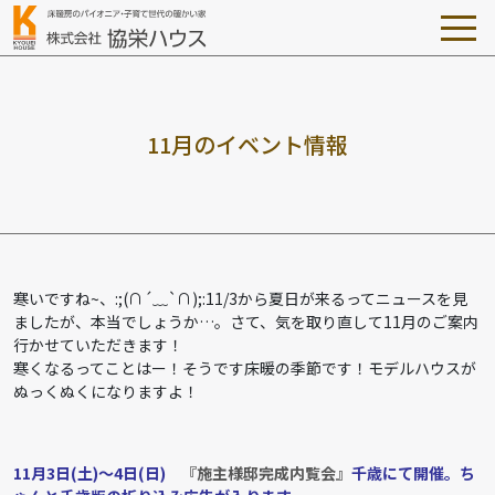
1
1
月
の
イ
ベ
ン
ト
情
報
寒いですね~、:;(∩´﹏`∩);:11/3から夏日が来るってニュースを見
ましたが、本当でしょうか…。さて、気を取り直して11月のご案内
行かせていただきます！
寒くなるってことはー！そうです床暖の季節です！モデルハウスが
ぬっくぬくになりますよ！
11月3日(土)～4日(日)
『施主様邸完成内覧会』
千歳にて開催。ち