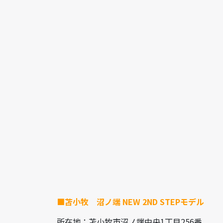
■苫小牧 沼ノ端 NEW 2ND STEPモデル
所在地：苫小牧市沼ノ端中央1丁目256番