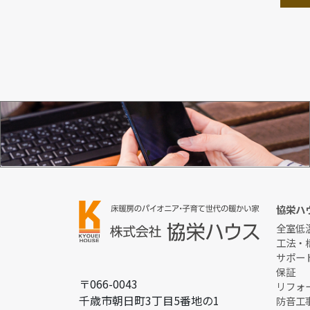
お問い合わせ
協栄ハ
全室低
工法・
サポー
保証
〒066-0043
リフォ
千歳市朝日町3丁目5番地の1
防音工