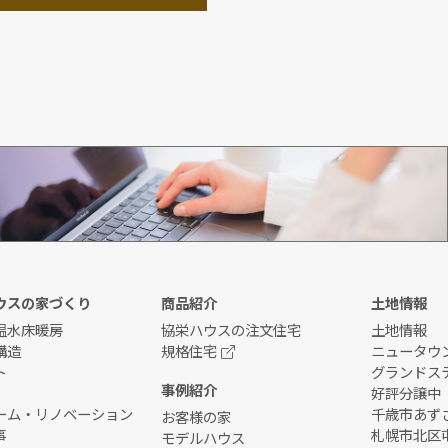
資料請求
ウスの家づくり
商品紹介
土地情報
温水床暖房
協栄ハウスの注文住宅
土地情報
構造
規格住宅
ニュータウ
ト
グランドス
事例紹介
好評分譲中
ーム・リノベーション
千歳市あずさ
お客様の家
事
札幌市北区
モデルハウス