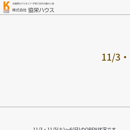
1
1
/
3
・
11/3・11/5(土)～6(日)のOPEN状況です。