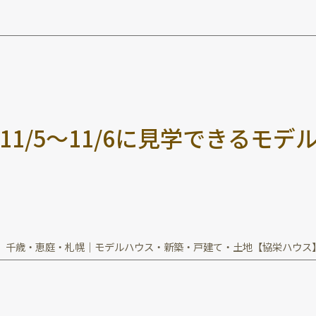
1
1
/
5
～
1
1
/
6
に
見
学
で
き
る
モ
デ
千歳・恵庭・札幌｜モデルハウス・新築・戸建て・土地【協栄ハウス