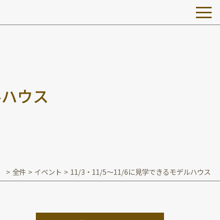
ル
ハ
ウ
ス
】
>
全件
>
イベント
>
11/3・11/5～11/6に見学できるモデルハウス