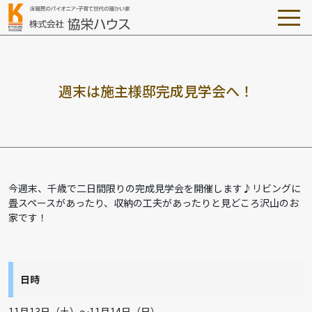
週
末
は
施
主
様
邸
完
成
見
学
会
へ
！
今週末、千歳で二日間限りの完成見学会を開催します♪リビングに
畳スペースがあったり、収納の工夫があったりと見どころ沢山のお
家です！
日時
11月13日（土）～11月14日（日）