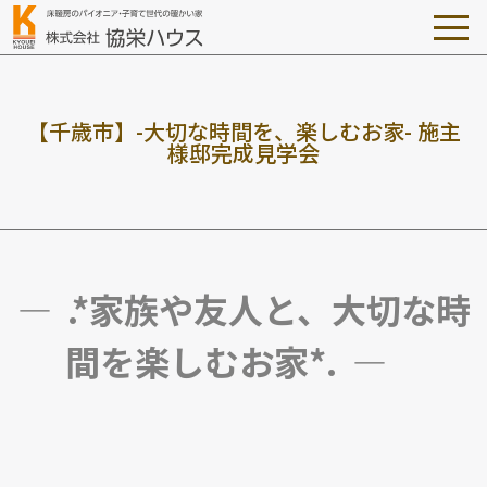
【
千
歳
市
】
-
大
切
な
時
間
を
、
楽
し
む
お
家
-
施
主
様
邸
完
成
見
学
会
― .*家族や友人と、大切な時
間を楽しむ
お家*. ―