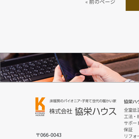
« 前のページ
お問い合わせ
協栄ハ
全室低
工法・
サポー
保証
〒066-0043
リフォ