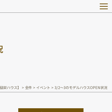
況
協栄ハウス】
>
全件
>
イベント
>
3/2～3のモデルハウスOPEN状況