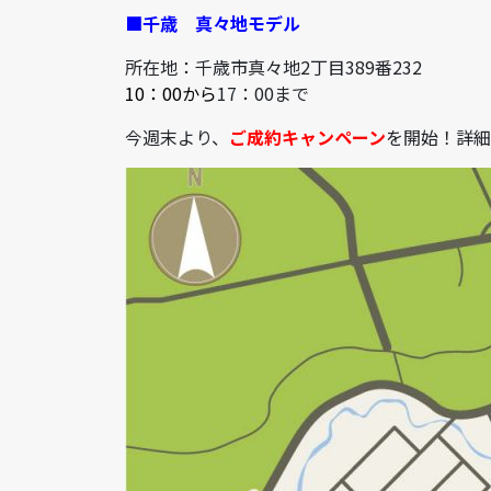
■千歳
真々地モデル
所在地：千歳市真々地2丁目389番232
10：00から
17：00まで
今週末より、
ご成約キャンペーン
を開始！詳細