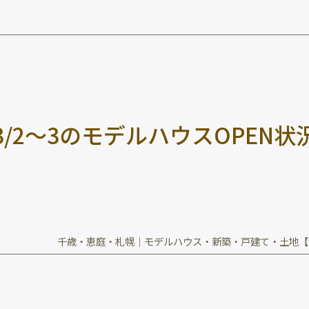
3
/
2
～
3
の
モ
デ
ル
ハ
ウ
ス
O
P
E
N
状
千歳・恵庭・札幌｜モデルハウス・新築・戸建て・土地【