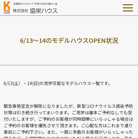
6
/
1
3
～
1
4
の
モ
デ
ル
ハ
ウ
ス
O
P
E
N
状
況
6/13(土）・14(日)の見学可能なモデルハウス一覧です。
緊急事態宣言が解除になりましたが、新型コロナウイルス感染予防
対策は引き続き行ってまいります。ご見学は基本ご予約なしでも受
付いたしますが、ご予約のお客様が同時間帯にいらっしゃる場合は
ご予約のお客様を優先させて頂きます。ご心配な方はこれまで通り
事前にご予約下さい。また、一度に多数のお客様がいらっしゃった