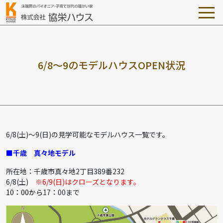
6
/
8
～
9
の
モ
デ
ル
ハ
ウ
ス
O
P
E
N
状
況
6/8(土)～9(日)の見学可能なモデルハウス一覧です。
■千歳
真々地モデル
所在地：千歳市真々地2丁目389番232
6/8(土)
※6/9(日)はクローズとなります。
10：00から
17：00まで