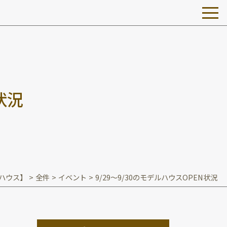
状
況
ハウス】
>
全件
>
イベント
>
9/29～9/30のモデルハウスOPEN状況