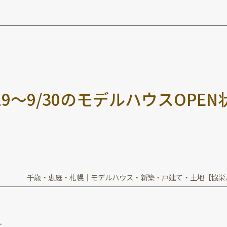
2
9
～
9
/
3
0
の
モ
デ
ル
ハ
ウ
ス
O
P
E
N
千歳・恵庭・札幌｜モデルハウス・新築・戸建て・土地【協栄
す。