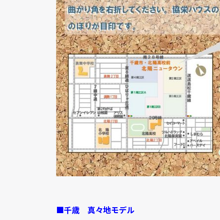
■千歳
真々地モデル