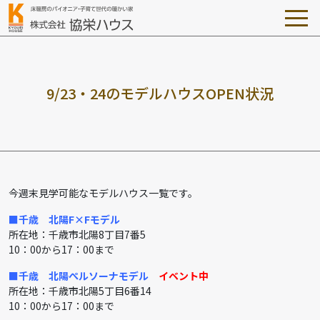
9
/
2
3
・
2
4
の
モ
デ
ル
ハ
ウ
ス
O
P
E
N
状
況
今週末見学可能なモデルハウス一覧です。
■千歳 北陽F×Fモデル
所在地：千歳市北陽8丁目7番5
10：00から17：00まで
■千歳 北陽ぺルソーナモデル
イベント中
所在地：千歳市北陽5丁目6番14
10：00から17：00まで