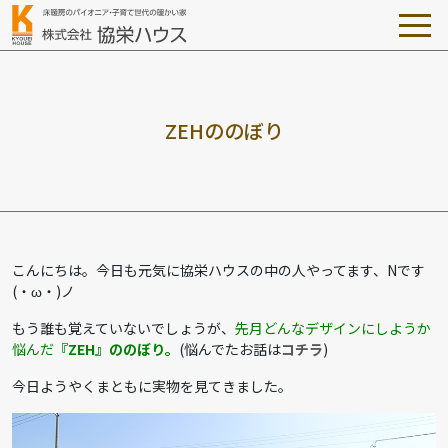
Z
E
H
の
の
ぼ
り
こんにちは。今日も元気に協栄ハウスの中の人やってます、Nです
(・ω・)ノ
もう誰も覚えていないでしょうが、
先月どんなデザインにしようか
悩んだ
『ZEH』ののぼり。
(悩んでたお話は
コチラ
)
今日ようやくまともに実物を見てきました。