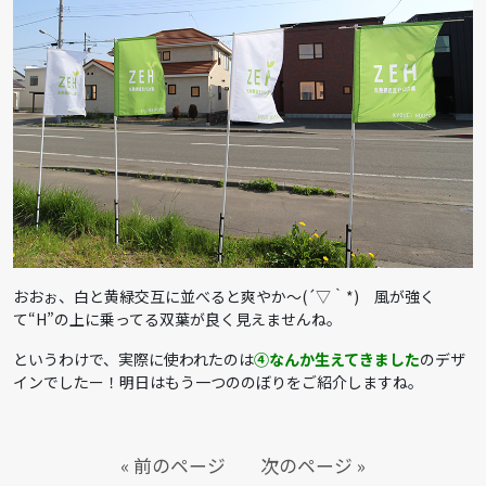
おおぉ、白と黄緑交互に並べると爽やか～(´▽｀*) 風が強く
て“H”の上に乗ってる双葉が良く見えませんね。
というわけで、実際に使われたのは
④なんか生えてきました
のデザ
インでしたー！明日はもう一つののぼりをご紹介しますね。
« 前のページ
次のページ »