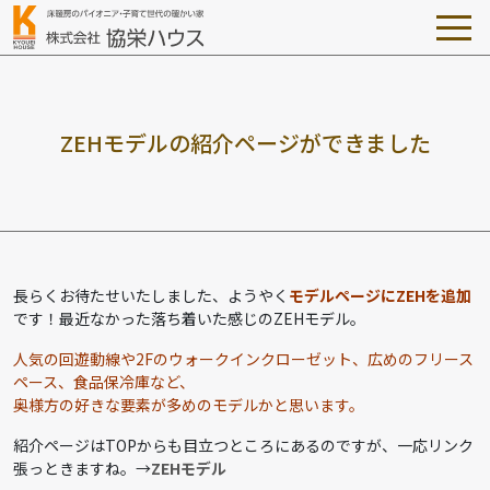
Z
E
H
モ
デ
ル
の
紹
介
ペ
ー
ジ
が
で
き
ま
し
た
長らくお待たせいたしました、ようやく
モデルページにZEHを追加
です！最近なかった落ち着いた感じのZEHモデル。
人気の回遊動線や2Fのウォークインクローゼット、広めのフリース
ペース、食品保冷庫など、
奥様方の好きな要素が多めのモデルかと思います。
紹介ページはTOPからも目立つところにあるのですが、一応リンク
張っときますね。→
ZEHモデル