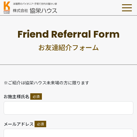
お
友
達
紹
介
フ
ォ
ー
ム
※ご紹介は協栄ハウス未来場の方に限ります
お施主様氏名
メールアドレス