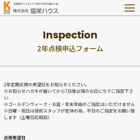
2
年
点
検
申
込
フ
ォ
ー
ム
2年定期点検の希望日をお知らせください。
※お知らせハガキが届いてから7日後以降のお日にちでご指定下さ
い
※ゴールデンウィーク・お盆・年末年始のご指定はいただけません
※日曜・祝日は技術スタッフが定休の為、平日のご指定をお願い致
します（土曜日応相談）
点検希望日