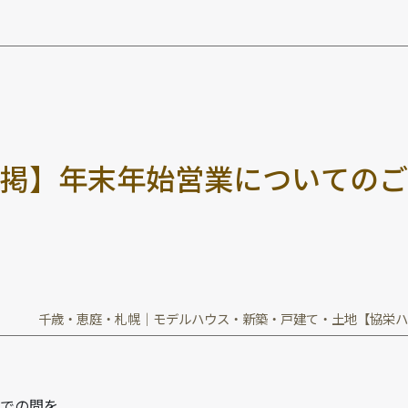
掲
】
年
末
年
始
営
業
に
つ
い
て
の
ご
千歳・恵庭・札幌｜モデルハウス・新築・戸建て・土地【協栄ハ
までの間を、