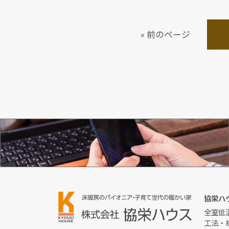
« 前のページ
お問い合わせ
協栄ハ
全室低
工法・