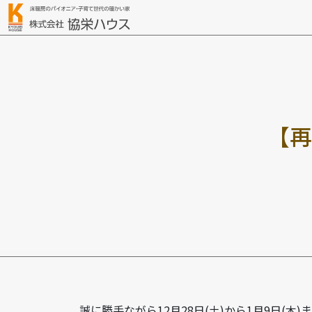
【
再
誠に勝手ながら12月28日(土)から1月9日(木)