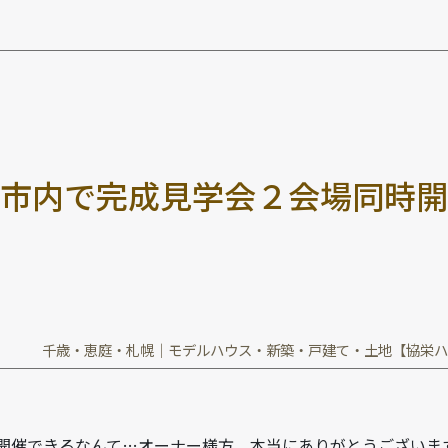
市
内
で
完
成
見
学
会
２
会
場
同
時
開
千歳・恵庭・札幌｜モデルハウス・新築・戸建て・土地【協栄ハ
開催できるなんて…オーナー様方、本当にありがとうございま