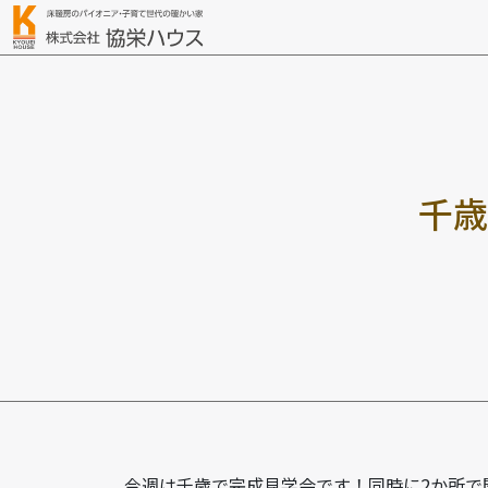
千
歳
今週は千歳で完成見学会です！同時に2か所で