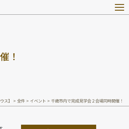
催
！
ウス】
>
全件
>
イベント
>
千歳市内で完成見学会２会場同時開催！
す