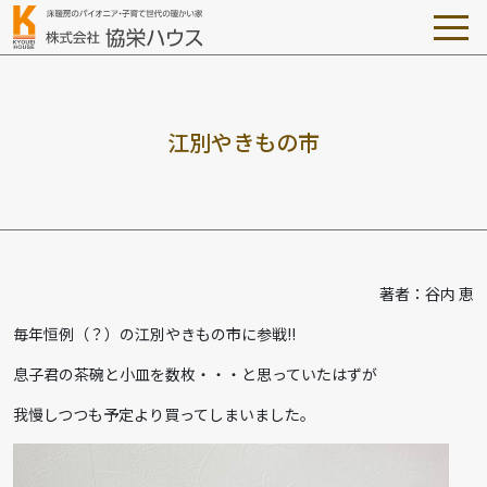
江
別
や
き
も
の
市
著者：谷内 恵
毎年恒例（？）の江別やきもの市に参戦!!
息子君の茶碗と小皿を数枚・・・と思っていたはずが
我慢しつつも予定より買ってしまいました。