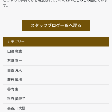
す。
スタッフブログ一覧へ戻る
カテゴリー
田邊 竜也
石﨑 喜一
白蓋 克人
藤枝 博樹
谷内 恵
別府 美奈子
長谷川 大悟