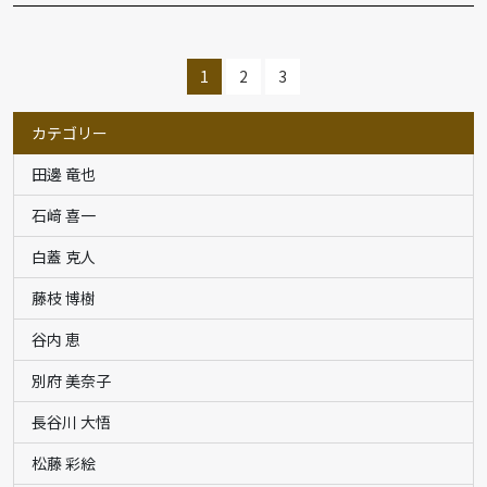
1
2
3
カテゴリー
田邊 竜也
石﨑 喜一
白蓋 克人
藤枝 博樹
谷内 恵
別府 美奈子
長谷川 大悟
松藤 彩絵