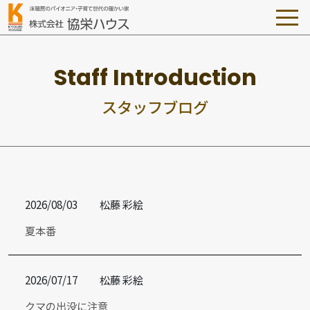
ス
タ
ッ
フ
ブ
ロ
グ
2026/08/03
松藤 彩絵
夏本番
2026/07/17
松藤 彩絵
クマの出没に注意